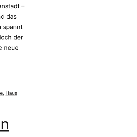
enstadt –
nd das
h spannt
doch der
ie neue
ke
,
Haus
ln