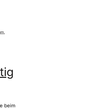
um
,
tig
ne beim