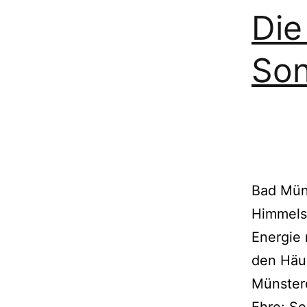
Die
So
Bad Mün
Himmels
Energie 
den Häu
Münster