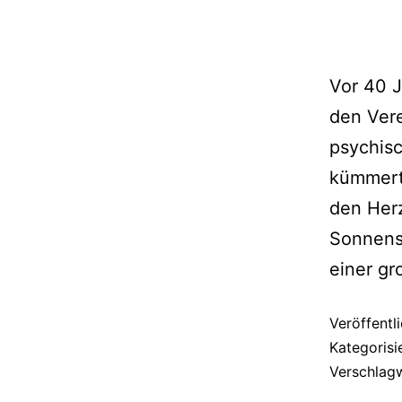
Vor 40 
den Vere
psychis
kümmert 
den Herz
Sonnensc
einer gr
Veröffentl
Kategorisi
Verschlag