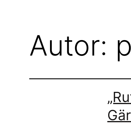
Autor:
p
„Ru
Gär