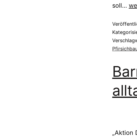
soll…
we
Veröffentl
Kategorisi
Verschlag
Pfirsichb
Bar
all
„Aktion 