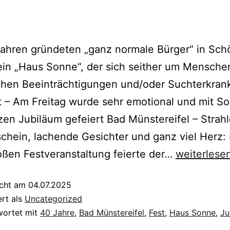
Jahren gründeten „ganz normale Bürger“ in Sc
in „Haus Sonne“, der sich seither um Mensche
chen Beeinträchtigungen und/oder Suchterkra
– Am Freitag wurde sehr emotional und mit So
en Jubiläum gefeiert Bad Münstereifel – Strah
hein, lachende Gesichter und ganz viel Herz: 
oßen Festveranstaltung feierte der…
weiterlese
icht am
04.07.2025
ert als
Uncategorized
wortet mit
40 Jahre
,
Bad Münstereifel
,
Fest
,
Haus Sonne
,
Ju