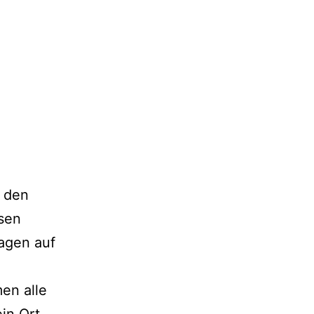
 den
sen
lagen auf
en alle