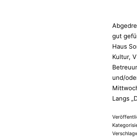
Abgedreh
gut gefü
Haus So
Kultur, 
Betreuu
und/ode
Mittwoc
Langs „
Veröffentl
Kategorisi
Verschlag