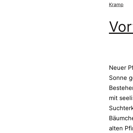
Kramp
Vor
Neuer P
Sonne g
Bestehe
mit seel
Suchterk
Bäumche
alten Pf