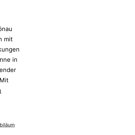
hönau
n mit
nkungen
nne in
lender
Mit
n
biläum