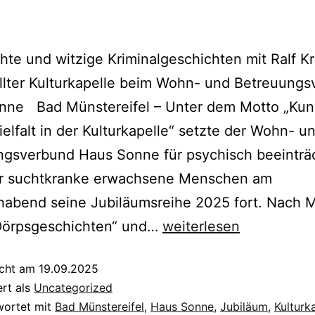
te und witzige Kriminalgeschichten mit Ralf K
llter Kulturkapelle beim Wohn- und Betreuung
nne Bad Münstereifel – Unter dem Motto „Kun
Vielfalt in der Kulturkapelle“ setzte der Wohn- u
ngsverbund Haus Sonne für psychisch beeinträc
r suchtkranke erwachsene Menschen am
habend seine Jubiläumsreihe 2025 fort. Nach 
Dörpsgeschichten“ und…
weiterlesen
icht am
19.09.2025
ert als
Uncategorized
wortet mit
Bad Münstereifel
,
Haus Sonne
,
Jubiläum
,
Kulturk