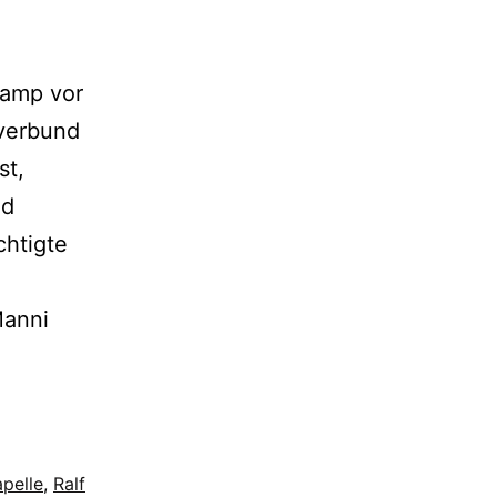
ramp vor
sverbund
st,
nd
htigte
Manni
apelle
,
Ralf