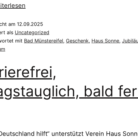
iterlesen
icht am
12.09.2025
ert als
Uncategorized
wortet mit
Bad Münstereifel
,
Geschenk
,
Haus Sonne
,
Jubilä
aum
rierefrei,
tagstauglich, bald fer
Deutschland hilft“ unterstützt Verein Haus Son