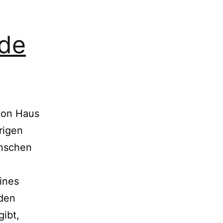
ade
von Haus
rigen
enschen
ines
den
ibt,