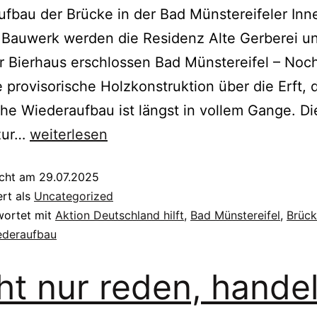
fbau der Brücke in der Bad Münstereifeler Inn
 Bauwerk werden die Residenz Alte Gerberei u
r Bierhaus erschlossen Bad Münstereifel – Noc
e provisorische Holzkonstruktion über die Erft, 
che Wiederaufbau ist längst in vollem Gange. D
zur…
weiterlesen
icht am
29.07.2025
ert als
Uncategorized
wortet mit
Aktion Deutschland hilft
,
Bad Münstereifel
,
Brüc
ederaufbau
ht nur reden, hande